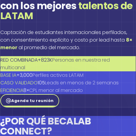
con los mejores
talentos de
LATAM
Captación de estudiantes internacionales perfilados,
con consentimiento explícito y costo por lead hasta
8×
menor
al promedio del mercado.
RED COMBINADA
+823K
Personas en nuestra red
multicanal
BASE IA
+3,000
Perfiles activos LATAM
CASO VALIDADO
105
Leads en menos de 2 semanas
EFICIENCIA
8×
CPL menor al mercado
Agenda tu reunión
¿POR QUÉ BECALAB
CONNECT?