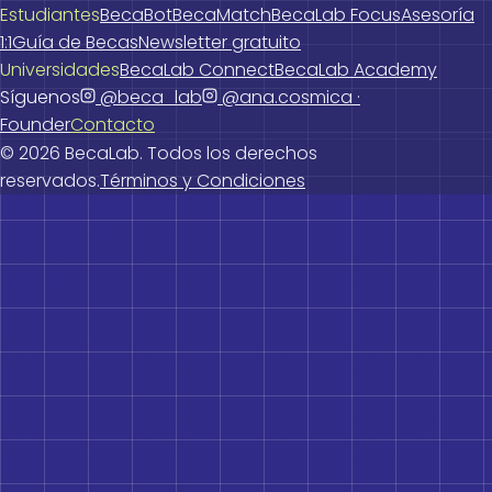
Estudiantes
BecaBot
BecaMatch
BecaLab Focus
Asesoría
1:1
Guía de Becas
Newsletter gratuito
Universidades
BecaLab Connect
BecaLab Academy
Síguenos
@beca_lab
@ana.cosmica ·
Founder
Contacto
©
2026
BecaLab. Todos los derechos
reservados.
Términos y Condiciones