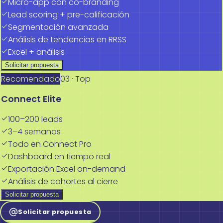
Micro-app con co-branding
Lead scoring + pre-calificación
Segmentación avanzada
Análisis de tendencias en RRSS
Excel + análisis
Solicitar propuesta
Recomendado
03 · Top
Connect Elite
100–200 leads
3–4 semanas
Todo en Connect Pro
Dashboard en tiempo real
Exportación Excel on-demand
Análisis de cohortes al cierre
Solicitar propuesta
Solicitar propuesta