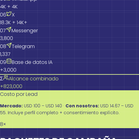
4K + 4K
0
6
X
18.3K + 14K+
0
7
Messenger
3,800
0
8
Telegram
1,337
0
9
Base de datos IA
+3,000
Σ
Alcance combinado
+823,000
Costo por Lead
Mercado:
USD 100 – USD 140 ·
Con nosotros:
USD 14.67 – USD
55. Incluye perfil completo + consentimiento explícito.
8×