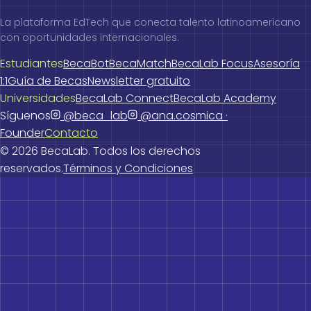
La plataforma EdTech que conecta talento latinoamericano
con oportunidades internacionales.
Estudiantes
BecaBot
BecaMatch
BecaLab Focus
Asesoría
1:1
Guía de Becas
Newsletter gratuito
Universidades
BecaLab Connect
BecaLab Academy
Síguenos
@beca_lab
@ana.cosmica ·
Founder
Contacto
©
2026
BecaLab. Todos los derechos
reservados.
Términos y Condiciones