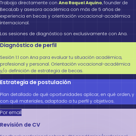
Trabaja directamente con
Ana Raquel Aquino
, founder de
BecaLab y asesora académica con más de 5 años de
experiencia en becas y orientación vocacional-académica
internacional.
Las sesiones de diagnóstico son exclusivamente con Ana.
Diagnóstico de perfil
Sesión 1:1 con Ana para evaluar tu situación académica,
profesional y personal. Orientación vocacional-académica
y/o definición de estrategia de becas.
Estrategia de postulación
Plan detallado de qué oportunidades aplicar, en qué orden, y
con qué materiales, adaptado a tu perfil y objetivos.
Por email
Revisión de CV