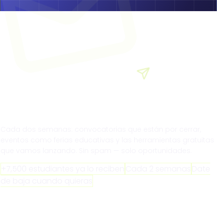
Newsletter quincenal · 100% gratis
Las mejores becas,
directo a tu correo.
Cada dos semanas: convocatorias que están por cerrar,
eventos como ferias educativas y las herramientas gratuitas
que vamos lanzando. Sin spam — solo oportunidades.
+7,500 estudiantes ya lo reciben
Cada 2 semanas
Date
de baja cuando quieras
Suscribirme gratis