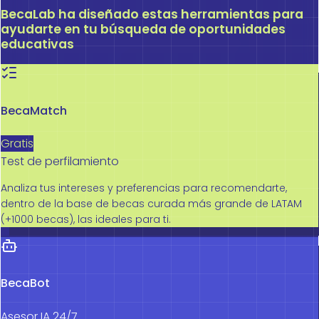
BecaLab ha diseñado estas herramientas para
ayudarte en tu búsqueda de oportunidades
educativas
BecaMatch
Gratis
Test de perfilamiento
Analiza tus intereses y preferencias para recomendarte,
dentro de la base de becas curada más grande de LATAM
(+1000 becas), las ideales para ti.
BecaBot
Asesor IA 24/7